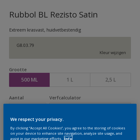
Rubbol BL Rezisto Satin
Extreem krasvast, huidvetbestendig
G8.03.79
Kleur wijzigen
Grootte
500 ML
1 L
2,5 L
Aantal
Verfcalculator
Bereken
We respect your privacy.
By clicking “Accept All Cookies”, you agree to the storing of cookies
Op dit moment is het niet mogelijk dit product online
on your device to enhance site navigation, analyze site usage, and
assist in our marketing efforts.
Info
te bestellen. Houd de website in de gaten, we werken