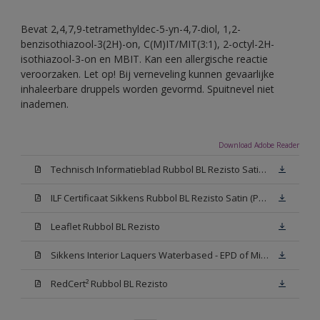
Bevat 2,4,7,9-tetramethyldec-5-yn-4,7-diol, 1,2-
benzisothiazool-3(2H)-on, C(M)IT/MIT(3:1), 2-octyl-2H-
isothiazool-3-on en MBIT. Kan een allergische reactie
veroorzaken. Let op! Bij verneveling kunnen gevaarlijke
inhaleerbare druppels worden gevormd. Spuitnevel niet
inademen.
Download Adobe Reader
Technisch Informatieblad Rubbol BL Rezisto Satin (PDF)
ILF Certificaat Sikkens Rubbol BL Rezisto Satin (PDF)
Leaflet Rubbol BL Rezisto
Sikkens Interior Laquers Waterbased - EPD of Milieuproductverklaring
RedCert² Rubbol BL Rezisto