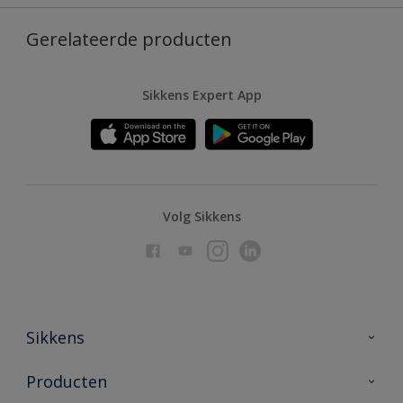
Gerelateerde producten
Sikkens Expert App
Volg Sikkens
Sikkens
Over Sikkens
Producten
AkzoNobel