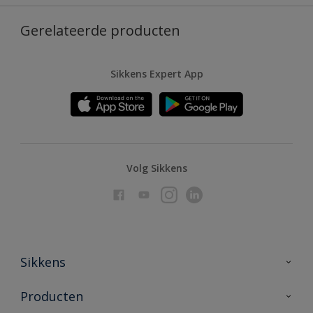
Gerelateerde producten
Sikkens Expert App
Volg Sikkens
Sikkens
Over Sikkens
Producten
AkzoNobel