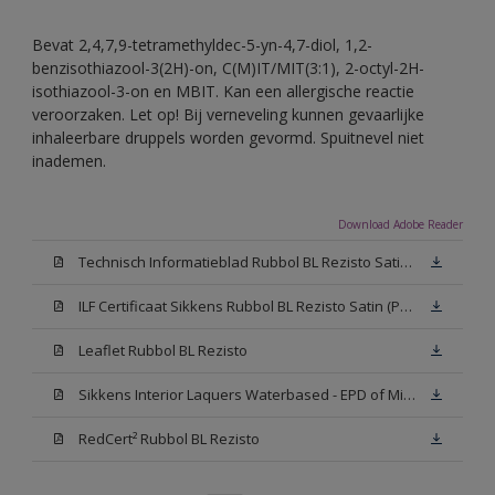
Bevat 2,4,7,9-tetramethyldec-5-yn-4,7-diol, 1,2-
benzisothiazool-3(2H)-on, C(M)IT/MIT(3:1), 2-octyl-2H-
isothiazool-3-on en MBIT. Kan een allergische reactie
veroorzaken. Let op! Bij verneveling kunnen gevaarlijke
inhaleerbare druppels worden gevormd. Spuitnevel niet
inademen.
Download Adobe Reader
Technisch Informatieblad Rubbol BL Rezisto Satin (PDF)
ILF Certificaat Sikkens Rubbol BL Rezisto Satin (PDF)
Leaflet Rubbol BL Rezisto
Sikkens Interior Laquers Waterbased - EPD of Milieuproductverklaring
RedCert² Rubbol BL Rezisto