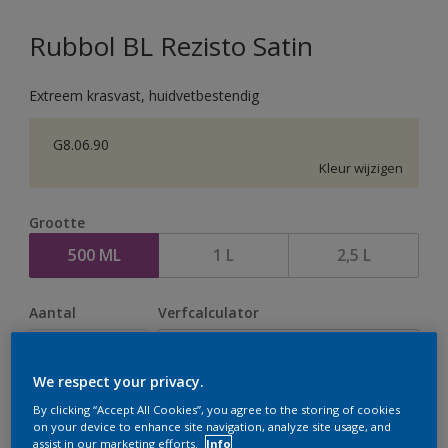
Rubbol BL Rezisto Satin
Extreem krasvast, huidvetbestendig
G8.06.90
Kleur wijzigen
Grootte
500 ML
1 L
2,5 L
Aantal
Verfcalculator
Bereken
We respect your privacy.
By clicking “Accept All Cookies”, you agree to the storing of cookies
Op dit moment is het niet mogelijk dit product online
on your device to enhance site navigation, analyze site usage, and
assist in our marketing efforts.
Info
te bestellen. Houd de website in de gaten, we werken