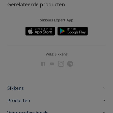
Gerelateerde producten
Sikkens Expert App
Volg Sikkens
Sikkens
Over Sikkens
Producten
AkzoNobel
Producten voor binnen
Voor professionals