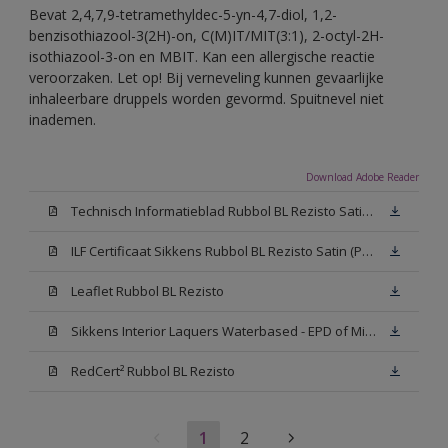
Bevat 2,4,7,9-tetramethyldec-5-yn-4,7-diol, 1,2-
benzisothiazool-3(2H)-on, C(M)IT/MIT(3:1), 2-octyl-2H-
isothiazool-3-on en MBIT. Kan een allergische reactie
veroorzaken. Let op! Bij verneveling kunnen gevaarlijke
inhaleerbare druppels worden gevormd. Spuitnevel niet
inademen.
Download Adobe Reader
Technisch Informatieblad Rubbol BL Rezisto Satin (PDF)
ILF Certificaat Sikkens Rubbol BL Rezisto Satin (PDF)
Leaflet Rubbol BL Rezisto
Sikkens Interior Laquers Waterbased - EPD of Milieuproductverklaring
RedCert² Rubbol BL Rezisto
1
2