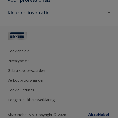
Duurzaamheid
Producten voor buiten
Veelgestelde vragen
Advies & service
Kleur en inspiratie
Vind je verkooppunt
Contact
Sikkens academy
Informatiebladen
Kleuren
Opdrachtgevers
Downloads
Kleurtesters
Polyfilla Pro
Kleurcollecties
Meesterhand
Kleur van het jaar
Cookiebeleid
Sikkens Center
Kleurhulpmiddelen
Privacybeleid
Kennisbank
Gebruiksvoorwaarden
Verkoopvoorwaarden
Cookie Settings
Toegankelijkheidsverklaring
Akzo Nobel N.V. Copyright © 2026