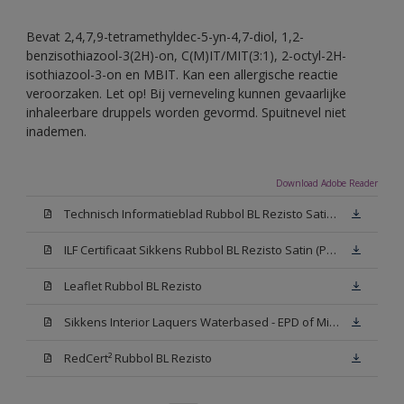
Bevat 2,4,7,9-tetramethyldec-5-yn-4,7-diol, 1,2-
benzisothiazool-3(2H)-on, C(M)IT/MIT(3:1), 2-octyl-2H-
isothiazool-3-on en MBIT. Kan een allergische reactie
veroorzaken. Let op! Bij verneveling kunnen gevaarlijke
inhaleerbare druppels worden gevormd. Spuitnevel niet
inademen.
Download Adobe Reader
Technisch Informatieblad Rubbol BL Rezisto Satin (PDF)
ILF Certificaat Sikkens Rubbol BL Rezisto Satin (PDF)
Leaflet Rubbol BL Rezisto
Sikkens Interior Laquers Waterbased - EPD of Milieuproductverklaring
RedCert² Rubbol BL Rezisto