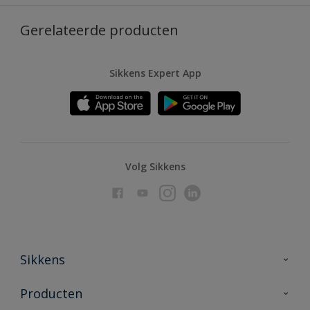
Gerelateerde producten
Sikkens Expert App
Volg Sikkens
Sikkens
Over Sikkens
Producten
AkzoNobel