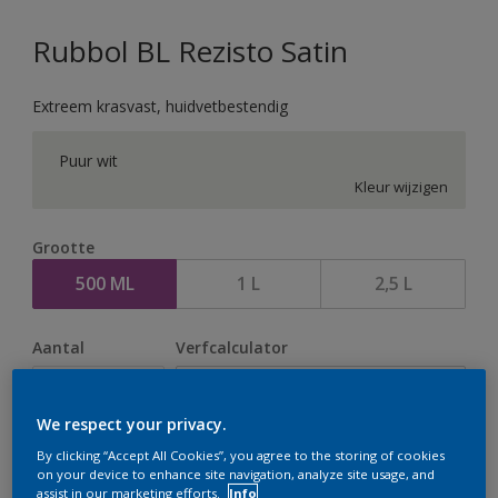
Rubbol BL Rezisto Satin
Extreem krasvast, huidvetbestendig
Puur wit
Kleur wijzigen
Grootte
500 ML
1 L
2,5 L
Aantal
Verfcalculator
Bereken
We respect your privacy.
By clicking “Accept All Cookies”, you agree to the storing of cookies
Op dit moment is het niet mogelijk dit product online
on your device to enhance site navigation, analyze site usage, and
assist in our marketing efforts.
Info
te bestellen. Houd de website in de gaten, we werken