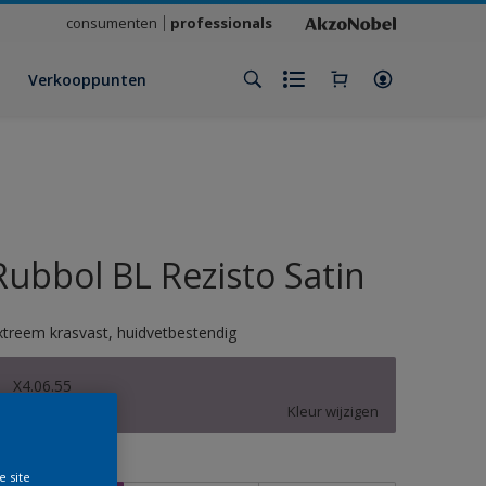
consumenten
professionals
Verkooppunten
Rubbol BL Rezisto Satin
xtreem krasvast, huidvetbestendig
X4.06.55
Kleur wijzigen
rootte
e site