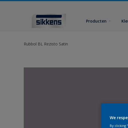
Producten
Kl
Rubbol BL Rezisto Satin
We respe
By clicking