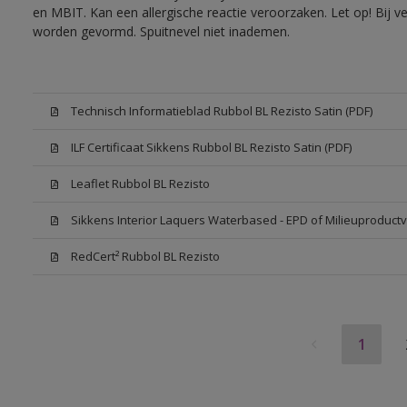
en MBIT. Kan een allergische reactie veroorzaken. Let op! Bij v
worden gevormd. Spuitnevel niet inademen.
Technisch Informatieblad Rubbol BL Rezisto Satin (PDF)
ILF Certificaat Sikkens Rubbol BL Rezisto Satin (PDF)
Leaflet Rubbol BL Rezisto
Sikkens Interior Laquers Waterbased - EPD of Milieuproductv
RedCert² Rubbol BL Rezisto
1