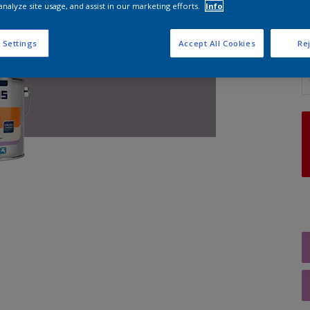
analyze site usage, and assist in our marketing efforts.
Info
 Settings
Accept All Cookies
Rej
A