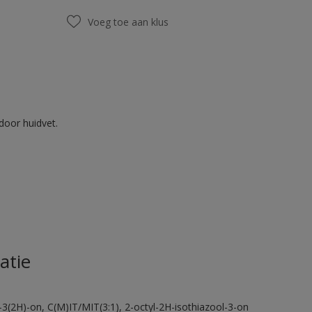
Voeg toe aan klus
door huidvet.
atie
-3(2H)-on, C(M)IT/MIT(3:1), 2-octyl-2H-isothiazool-3-on