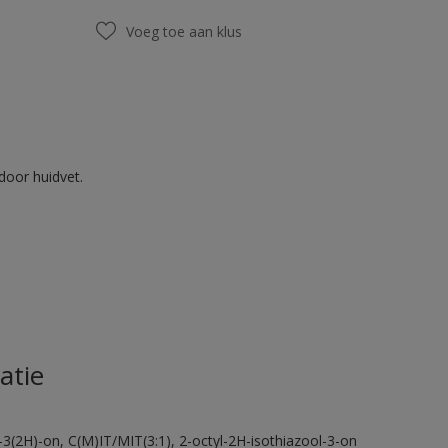
Voeg toe aan klus
door huidvet.
atie
-3(2H)-on, C(M)IT/MIT(3:1), 2-octyl-2H-isothiazool-3-on