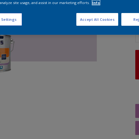
analyze site usage, and assist in our marketing efforts.
Info
 Settings
Accept All Cookies
Rej
A