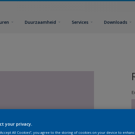
euren
Duurzaamheid
Services
Downloads
E
ct your privacy.
G
 “Accept All Cookies”, you agree to the storing of cookies on your device to enhanc