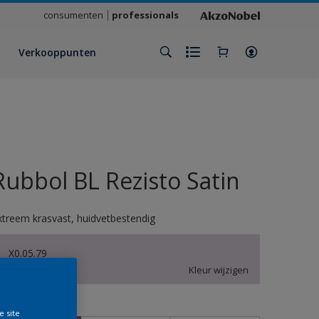
consumenten
professionals
Verkooppunten
Rubbol BL Rezisto Satin
xtreem krasvast, huidvetbestendig
X0.05.79
Kleur wijzigen
rootte
e site