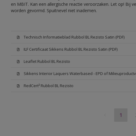
en MBIT. Kan een allergische reactie veroorzaken. Let op! Bij v
worden gevormd. Spuitnevel niet inademen.
Technisch Informatieblad Rubbol BL Rezisto Satin (PDF)
ILF Certificaat Sikkens Rubbol BL Rezisto Satin (PDF)
Leaflet Rubbol BL Rezisto
Sikkens Interior Laquers Waterbased - EPD of Milieuproductv
RedCert² Rubbol BL Rezisto
1