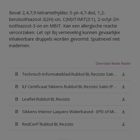
Bevat 2,4,7,9-tetramethyldec-5-yn-4,7-diol, 1,2-
benzisothiazool-3(2H)-on, C(M)IT/MIT(3:1), 2-octyl-2H-
isothiazool-3-on en MBIT. Kan een allergische reactie
veroorzaken. Let op! Bij verneveling kunnen gevaarlijke
inhaleerbare druppels worden gevormd. Spuitnevel niet
inademen.
Download Adobe Reader
Technisch Informatieblad Rubbol BL Rezisto Satin (PDF)
ILF Certificaat Sikkens Rubbol BL Rezisto Satin (PDF)
Leaflet Rubbol BL Rezisto
Sikkens Interior Laquers Waterbased - EPD of Milieuproductverklaring
RedCert² Rubbol BL Rezisto