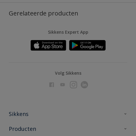
Gerelateerde producten
Sikkens Expert App
Volg Sikkens
Sikkens
Over Sikkens
Producten
AkzoNobel