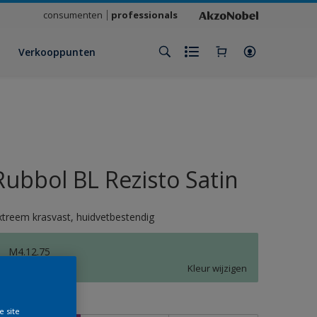
consumenten
professionals
Verkooppunten
Rubbol BL Rezisto Satin
xtreem krasvast, huidvetbestendig
M4.12.75
Kleur wijzigen
rootte
e site