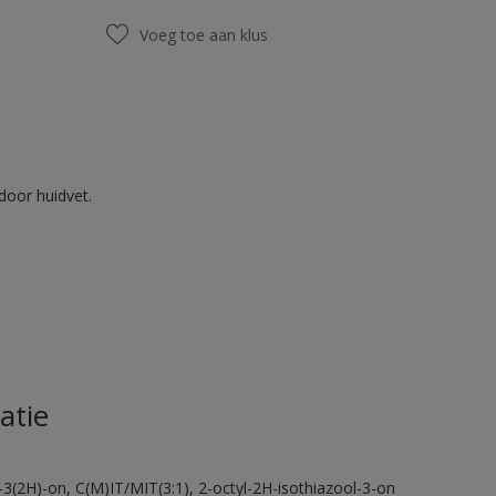
Voeg toe aan klus
door huidvet.
atie
-3(2H)-on, C(M)IT/MIT(3:1), 2-octyl-2H-isothiazool-3-on