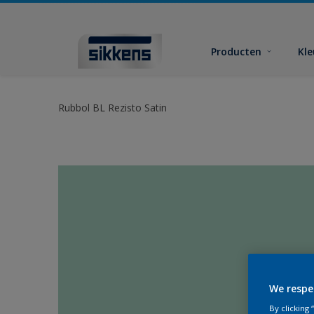
Producten
Kl
Rubbol BL Rezisto Satin
We respe
By clicking