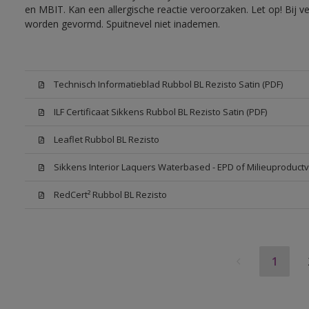
en MBIT. Kan een allergische reactie veroorzaken. Let op! Bij v
worden gevormd. Spuitnevel niet inademen.
Technisch Informatieblad Rubbol BL Rezisto Satin (PDF)
ILF Certificaat Sikkens Rubbol BL Rezisto Satin (PDF)
Leaflet Rubbol BL Rezisto
Sikkens Interior Laquers Waterbased - EPD of Milieuproductv
RedCert² Rubbol BL Rezisto
1