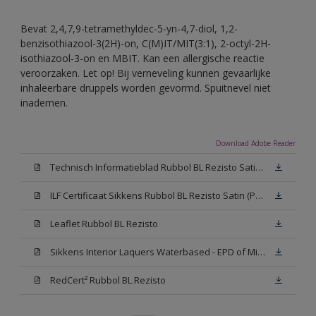
Bevat 2,4,7,9-tetramethyldec-5-yn-4,7-diol, 1,2-
benzisothiazool-3(2H)-on, C(M)IT/MIT(3:1), 2-octyl-2H-
isothiazool-3-on en MBIT. Kan een allergische reactie
veroorzaken. Let op! Bij verneveling kunnen gevaarlijke
inhaleerbare druppels worden gevormd. Spuitnevel niet
inademen.
Download Adobe Reader
Technisch Informatieblad Rubbol BL Rezisto Satin (PDF)
ILF Certificaat Sikkens Rubbol BL Rezisto Satin (PDF)
Leaflet Rubbol BL Rezisto
Sikkens Interior Laquers Waterbased - EPD of Milieuproductverklaring
RedCert² Rubbol BL Rezisto