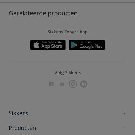
Gerelateerde producten
Sikkens Expert App
Volg Sikkens
Sikkens
Over Sikkens
Producten
AkzoNobel