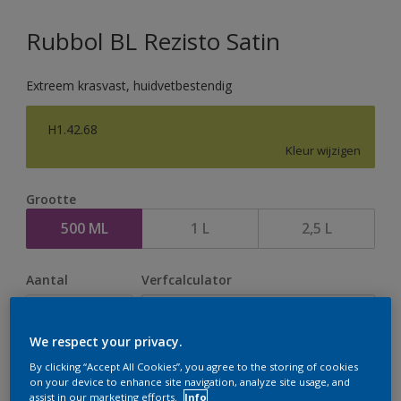
Rubbol BL Rezisto Satin
Extreem krasvast, huidvetbestendig
H1.42.68
Kleur wijzigen
Grootte
500 ML
1 L
2,5 L
Aantal
Verfcalculator
Bereken
We respect your privacy.
By clicking “Accept All Cookies”, you agree to the storing of cookies
Op dit moment is het niet mogelijk dit product online
on your device to enhance site navigation, analyze site usage, and
assist in our marketing efforts.
Info
te bestellen. Houd de website in de gaten, we werken