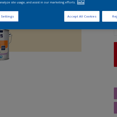
analyze site usage, and assist in our marketing efforts.
Info
 Settings
Accept All Cookies
Rej
A