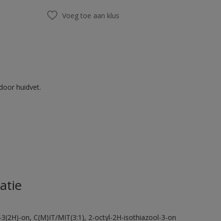
Voeg toe aan klus
door huidvet.
atie
-3(2H)-on, C(M)IT/MIT(3:1), 2-octyl-2H-isothiazool-3-on