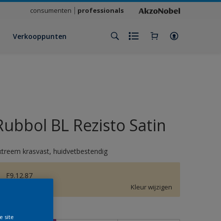
consumenten
professionals
Verkooppunten
Rubbol BL Rezisto Satin
xtreem krasvast, huidvetbestendig
F9.12.87
Kleur wijzigen
rootte
e site