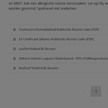
en MBIT. Kan een allergische reactie veroorzaken. Let op! Bij v
worden gevormd. Spuitnevel niet inademen.
Technisch Informatieblad Rubbol BL Rezisto Satin (PDF)
ILF Certificaat Sikkens Rubbol BL Rezisto Satin (PDF)
Leaflet Rubbol BL Rezisto
Sikkens Interior Laquers Waterbased - EPD of Milieuproductv
RedCert² Rubbol BL Rezisto
1