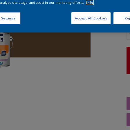
analyze site usage, and assist in our marketing efforts.
Info
 Settings
Accept All Cookies
Rej
A