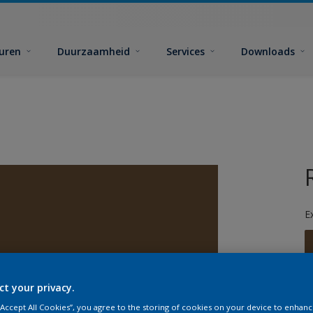
euren
Duurzaamheid
Services
Downloads
E
ct your privacy.
G
 “Accept All Cookies”, you agree to the storing of cookies on your device to enhanc