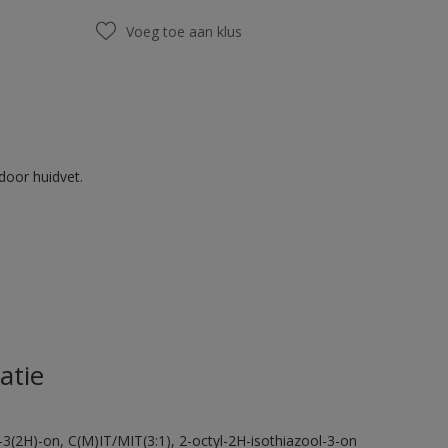
Voeg toe aan klus
door huidvet.
atie
-3(2H)-on, C(M)IT/MIT(3:1), 2-octyl-2H-isothiazool-3-on