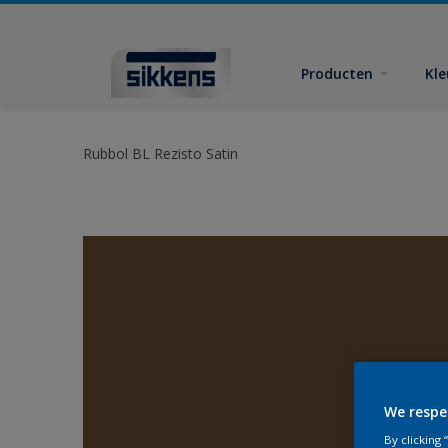
Producten
Kl
Rubbol BL Rezisto Satin
We respe
By clicking