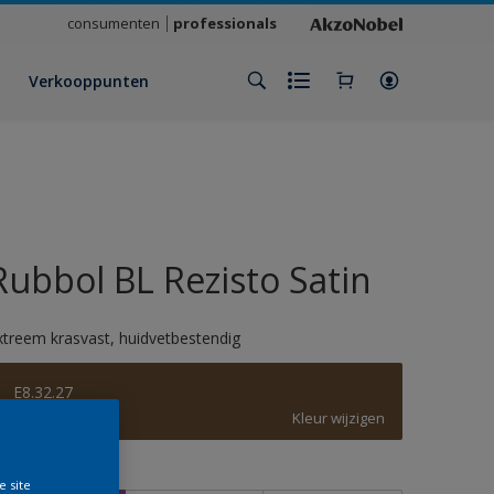
consumenten
professionals
Verkooppunten
Rubbol BL Rezisto Satin
xtreem krasvast, huidvetbestendig
E8.32.27
Kleur wijzigen
rootte
e site