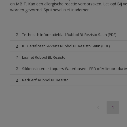
en MBIT. Kan een allergische reactie veroorzaken. Let op! Bij v
worden gevormd. Spuitnevel niet inademen.
Technisch Informatieblad Rubbol BL Rezisto Satin (PDF)
ILF Certificaat Sikkens Rubbol BL Rezisto Satin (PDF)
Leaflet Rubbol BL Rezisto
Sikkens Interior Laquers Waterbased - EPD of Milieuproductv
RedCert² Rubbol BL Rezisto
1