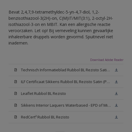
Bevat 2,4,7,9-tetramethyldec-5-yn-4,7-diol, 1,2-
benzisothiazool-3(2H)-on, C(M)IT/MIT(3:1), 2-octyl-2H-
isothiazool-3-on en MBIT. Kan een allergische reactie
veroorzaken. Let op! Bij verneveling kunnen gevaarlijke
inhaleerbare druppels worden gevormd. Spuitnevel niet
inademen.
Download Adobe Reader
Technisch Informatieblad Rubbol BL Rezisto Satin (PDF)
ILF Certificaat Sikkens Rubbol BL Rezisto Satin (PDF)
Leaflet Rubbol BL Rezisto
Sikkens Interior Laquers Waterbased - EPD of Milieuproductverklaring
RedCert² Rubbol BL Rezisto