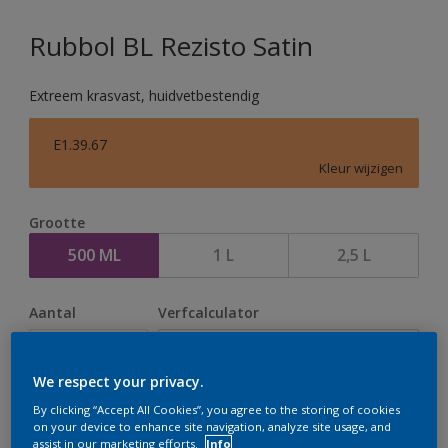
Rubbol BL Rezisto Satin
Extreem krasvast, huidvetbestendig
E1.39.67
Kleur wijzigen
Grootte
500 ML
1 L
2,5 L
Aantal
Verfcalculator
Bereken
We respect your privacy.
By clicking “Accept All Cookies”, you agree to the storing of cookies
Op dit moment is het niet mogelijk dit product online
on your device to enhance site navigation, analyze site usage, and
assist in our marketing efforts.
Info
te bestellen. Houd de website in de gaten, we werken