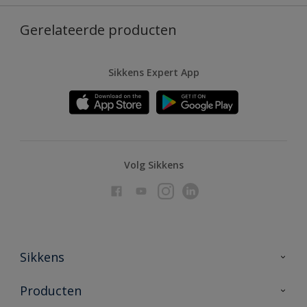
Gerelateerde producten
Sikkens Expert App
Volg Sikkens
Sikkens
Over Sikkens
Producten
AkzoNobel