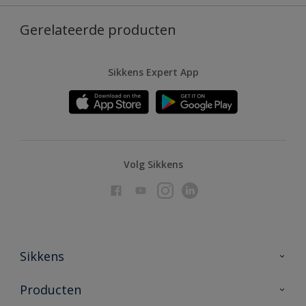
Gerelateerde producten
Sikkens Expert App
Volg Sikkens
Sikkens
Over Sikkens
Producten
AkzoNobel