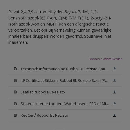
Bevat 2,4,7,9-tetramethyldec-5-yn-4,7-diol, 1,2-
benzisothiazool-3(2H)-on, C(M)IT/MIT(3:1), 2-octyl-2H-
isothiazool-3-on en MBIT. Kan een allergische reactie
veroorzaken. Let op! Bij verneveling kunnen gevaarlijke
inhaleerbare druppels worden gevormd. Spuitnevel niet
inademen.
Download Adobe Reader
Technisch Informatieblad Rubbol BL Rezisto Satin (PDF)
ILF Certificaat Sikkens Rubbol BL Rezisto Satin (PDF)
Leaflet Rubbol BL Rezisto
Sikkens Interior Laquers Waterbased - EPD of Milieuproductverklaring
RedCert² Rubbol BL Rezisto