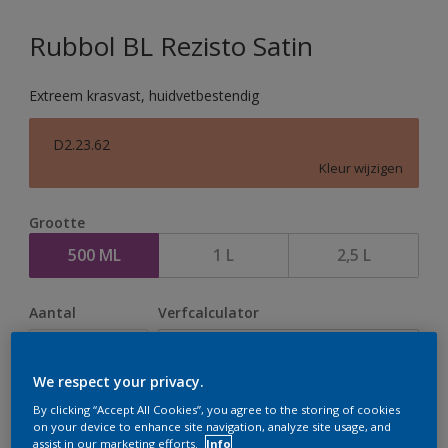
Rubbol BL Rezisto Satin
Extreem krasvast, huidvetbestendig
D2.23.62
Kleur wijzigen
Grootte
500 ML
1 L
2,5 L
Aantal
Verfcalculator
Bereken
We respect your privacy.
By clicking “Accept All Cookies”, you agree to the storing of cookies
Op dit moment is het niet mogelijk dit product online
on your device to enhance site navigation, analyze site usage, and
assist in our marketing efforts.
Info
te bestellen. Houd de website in de gaten, we werken