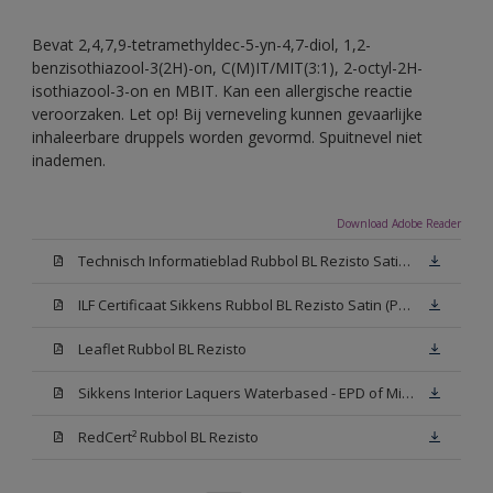
Bevat 2,4,7,9-tetramethyldec-5-yn-4,7-diol, 1,2-
benzisothiazool-3(2H)-on, C(M)IT/MIT(3:1), 2-octyl-2H-
isothiazool-3-on en MBIT. Kan een allergische reactie
veroorzaken. Let op! Bij verneveling kunnen gevaarlijke
inhaleerbare druppels worden gevormd. Spuitnevel niet
inademen.
Download Adobe Reader
Technisch Informatieblad Rubbol BL Rezisto Satin (PDF)
ILF Certificaat Sikkens Rubbol BL Rezisto Satin (PDF)
Leaflet Rubbol BL Rezisto
Sikkens Interior Laquers Waterbased - EPD of Milieuproductverklaring
RedCert² Rubbol BL Rezisto