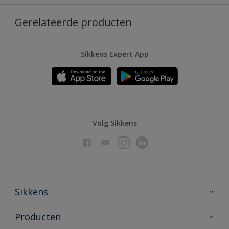
Gerelateerde producten
Sikkens Expert App
Volg Sikkens
Sikkens
Over Sikkens
Producten
AkzoNobel