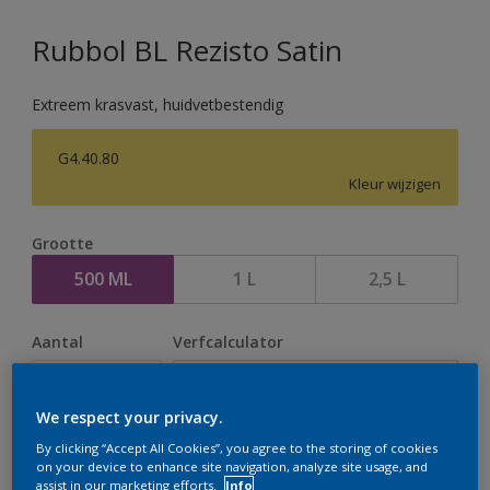
Rubbol BL Rezisto Satin
Extreem krasvast, huidvetbestendig
G4.40.80
Kleur wijzigen
Grootte
500 ML
1 L
2,5 L
Aantal
Verfcalculator
Bereken
We respect your privacy.
By clicking “Accept All Cookies”, you agree to the storing of cookies
Op dit moment is het niet mogelijk dit product online
on your device to enhance site navigation, analyze site usage, and
assist in our marketing efforts.
Info
te bestellen. Houd de website in de gaten, we werken