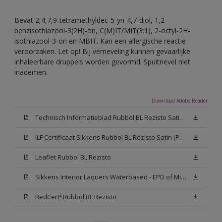
Bevat 2,4,7,9-tetramethyldec-5-yn-4,7-diol, 1,2-
benzisothiazool-3(2H)-on, C(M)IT/MIT(3:1), 2-octyl-2H-
isothiazool-3-on en MBIT. Kan een allergische reactie
veroorzaken. Let op! Bij verneveling kunnen gevaarlijke
inhaleerbare druppels worden gevormd. Spuitnevel niet
inademen.
Download Adobe Reader
Technisch Informatieblad Rubbol BL Rezisto Satin (PDF)
ILF Certificaat Sikkens Rubbol BL Rezisto Satin (PDF)
Leaflet Rubbol BL Rezisto
Sikkens Interior Laquers Waterbased - EPD of Milieuproductverklaring
RedCert² Rubbol BL Rezisto