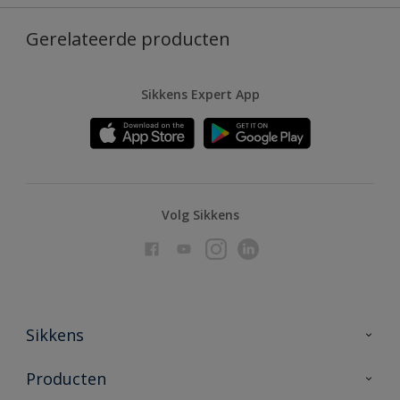
Gerelateerde producten
Sikkens Expert App
Volg Sikkens
Sikkens
Over Sikkens
Producten
AkzoNobel