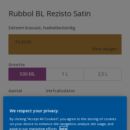
Rubbol BL Rezisto Satin
Extreem krasvast, huidvetbestendig
F2.50.50
Kleur wijzigen
Grootte
500 ML
1 L
2,5 L
Aantal
Verfcalculator
Bereken
We respect your privacy.
By clicking “Accept All Cookies”, you agree to the storing of cookies
Op dit moment is het niet mogelijk dit product online
on your device to enhance site navigation, analyze site usage, and
assist in our marketing efforts.
Info
te bestellen. Houd de website in de gaten, we werken