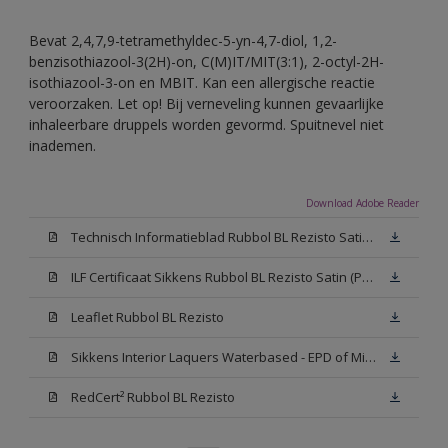
Bevat 2,4,7,9-tetramethyldec-5-yn-4,7-diol, 1,2-
benzisothiazool-3(2H)-on, C(M)IT/MIT(3:1), 2-octyl-2H-
isothiazool-3-on en MBIT. Kan een allergische reactie
veroorzaken. Let op! Bij verneveling kunnen gevaarlijke
inhaleerbare druppels worden gevormd. Spuitnevel niet
inademen.
Download Adobe Reader
Technisch Informatieblad Rubbol BL Rezisto Satin (PDF)
ILF Certificaat Sikkens Rubbol BL Rezisto Satin (PDF)
Leaflet Rubbol BL Rezisto
Sikkens Interior Laquers Waterbased - EPD of Milieuproductverklaring
RedCert² Rubbol BL Rezisto