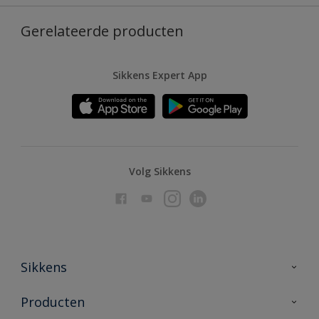
Gerelateerde producten
Sikkens Expert App
Volg Sikkens
Sikkens
Over Sikkens
Producten
AkzoNobel