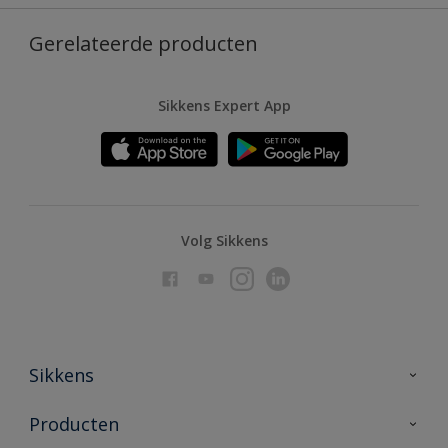
Gerelateerde producten
Sikkens Expert App
Volg Sikkens
Sikkens
Over Sikkens
Producten
AkzoNobel