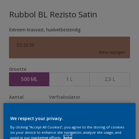
Rubbol BL Rezisto Satin
Extreem krasvast, huidvetbestendig
D2.20.50
Kleur wijzigen
Grootte
500 ML
1 L
2,5 L
Aantal
Verfcalculator
Bereken
We respect your privacy.
By clicking “Accept All Cookies”, you agree to the storing of cookies
Op dit moment is het niet mogelijk dit product online
on your device to enhance site navigation, analyze site usage, and
assist in our marketing efforts.
Info
te bestellen. Houd de website in de gaten, we werken