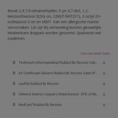
Bevat 2,4,7,9-tetramethyldec-5-yn-4,7-diol, 1,2-
benzisothiazool-3(2H)-on, C(M)IT/MIT(3:1), 2-octyl-2H-
isothiazool-3-on en MBIT. Kan een allergische reactie
veroorzaken. Let op! Bij verneveling kunnen gevaarlijke
inhaleerbare druppels worden gevormd. Spuitnevel niet
inademen.
Download Adobe Reader
Technisch Informatieblad Rubbol BL Rezisto Satin (PDF)
ILF Certificaat Sikkens Rubbol BL Rezisto Satin (PDF)
Leaflet Rubbol BL Rezisto
Sikkens Interior Laquers Waterbased - EPD of Milieuproductverklaring
RedCert² Rubbol BL Rezisto