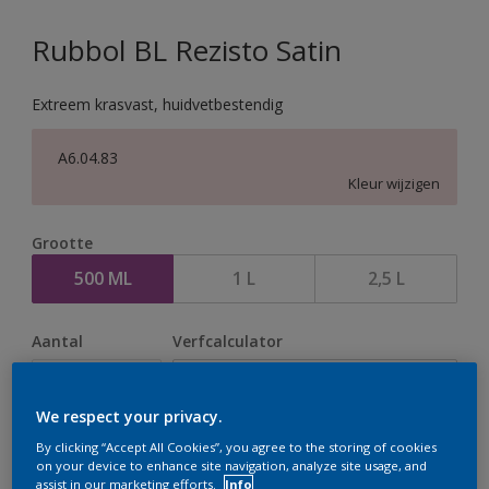
Rubbol BL Rezisto Satin
Extreem krasvast, huidvetbestendig
A6.04.83
Kleur wijzigen
Grootte
500 ML
1 L
2,5 L
Aantal
Verfcalculator
Bereken
We respect your privacy.
By clicking “Accept All Cookies”, you agree to the storing of cookies
Op dit moment is het niet mogelijk dit product online
on your device to enhance site navigation, analyze site usage, and
assist in our marketing efforts.
Info
te bestellen. Houd de website in de gaten, we werken