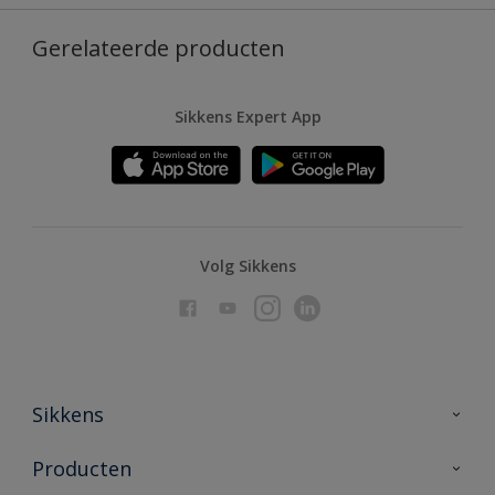
Gerelateerde producten
Sikkens Expert App
Volg Sikkens
Sikkens
Over Sikkens
Producten
AkzoNobel