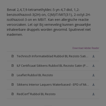
Bevat 2,4,7,9-tetramethyldec-5-yn-4,7-diol, 1,2-
benzisothiazool-3(2H)-on, C(M)IT/MIT(3:1), 2-octyl-2H-
isothiazool-3-on en MBIT. Kan een allergische reactie
veroorzaken. Let op! Bij verneveling kunnen gevaarlijke
inhaleerbare druppels worden gevormd. Spuitnevel niet
inademen.
Download Adobe Reader
Technisch Informatieblad Rubbol BL Rezisto Satin (PDF)
ILF Certificaat Sikkens Rubbol BL Rezisto Satin (PDF)
Leaflet Rubbol BL Rezisto
Sikkens Interior Laquers Waterbased - EPD of Milieuproductverklaring
RedCert² Rubbol BL Rezisto