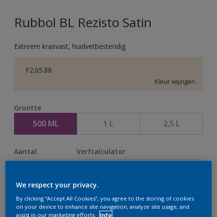
Rubbol BL Rezisto Satin
Extreem krasvast, huidvetbestendig
F2.05.88
Kleur wijzigen
Grootte
500 ML
1 L
2,5 L
Aantal
Verfcalculator
Bereken
We respect your privacy.
By clicking “Accept All Cookies”, you agree to the storing of cookies
Op dit moment is het niet mogelijk dit product online
on your device to enhance site navigation, analyze site usage, and
assist in our marketing efforts.
Info
te bestellen. Houd de website in de gaten, we werken