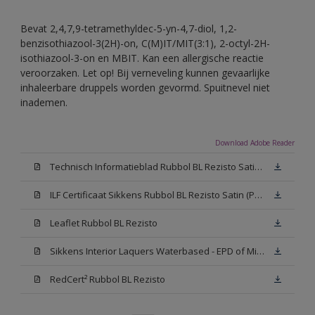
Bevat 2,4,7,9-tetramethyldec-5-yn-4,7-diol, 1,2-
benzisothiazool-3(2H)-on, C(M)IT/MIT(3:1), 2-octyl-2H-
isothiazool-3-on en MBIT. Kan een allergische reactie
veroorzaken. Let op! Bij verneveling kunnen gevaarlijke
inhaleerbare druppels worden gevormd. Spuitnevel niet
inademen.
Download Adobe Reader
Technisch Informatieblad Rubbol BL Rezisto Satin (PDF)
ILF Certificaat Sikkens Rubbol BL Rezisto Satin (PDF)
Leaflet Rubbol BL Rezisto
Sikkens Interior Laquers Waterbased - EPD of Milieuproductverklaring
RedCert² Rubbol BL Rezisto