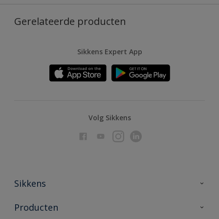
Gerelateerde producten
Sikkens Expert App
Volg Sikkens
Sikkens
Over Sikkens
Producten
AkzoNobel