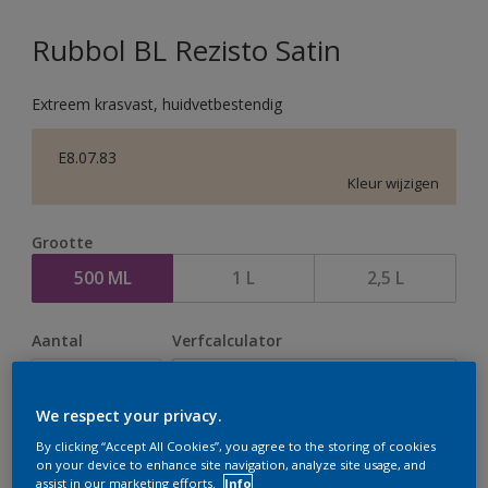
Rubbol BL Rezisto Satin
Extreem krasvast, huidvetbestendig
E8.07.83
Kleur wijzigen
Grootte
500 ML
1 L
2,5 L
Aantal
Verfcalculator
Bereken
We respect your privacy.
By clicking “Accept All Cookies”, you agree to the storing of cookies
Op dit moment is het niet mogelijk dit product online
on your device to enhance site navigation, analyze site usage, and
assist in our marketing efforts.
Info
te bestellen. Houd de website in de gaten, we werken