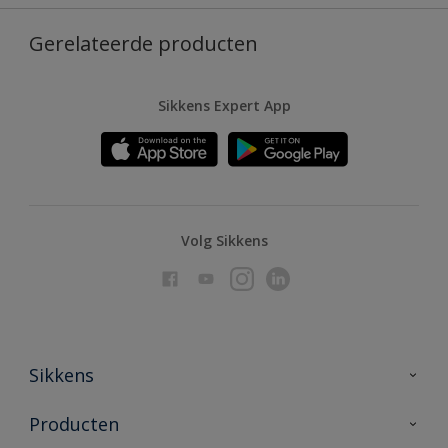
Gerelateerde producten
Sikkens Expert App
Volg Sikkens
Sikkens
Over Sikkens
Producten
AkzoNobel