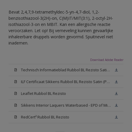
Bevat 2,4,7,9-tetramethyldec-5-yn-4,7-diol, 1,2-
benzisothiazool-3(2H)-on, C(M)IT/MIT(3:1), 2-octyl-2H-
isothiazool-3-on en MBIT. Kan een allergische reactie
veroorzaken. Let op! Bij verneveling kunnen gevaarlijke
inhaleerbare druppels worden gevormd. Spuitnevel niet
inademen.
Download Adobe Reader
Technisch Informatieblad Rubbol BL Rezisto Satin (PDF)
ILF Certificaat Sikkens Rubbol BL Rezisto Satin (PDF)
Leaflet Rubbol BL Rezisto
Sikkens Interior Laquers Waterbased - EPD of Milieuproductverklaring
RedCert² Rubbol BL Rezisto