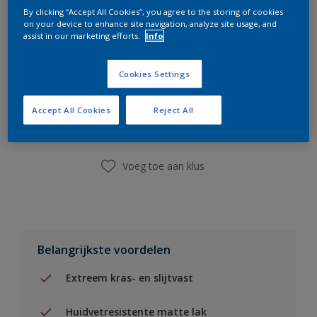
By clicking “Accept All Cookies”, you agree to the storing of cookies
on your device to enhance site navigation, analyze site usage, and
assist in our marketing efforts.
Info
Cookies Settings
Boodschappenlijst
Accept All Cookies
Reject All
Vind een winkel
Voeg toe aan klus
Belangrijkste voordelen
Extreem kras- en slijtvast
Huidvetresistente matte lak