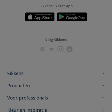
Sikkens Expert App
Volg Sikkens
Sikkens
Over Sikkens
Producten
AkzoNobel
Producten voor binnen
Voor professionals
Duurzaamheid
Producten voor buiten
Veelgestelde vragen
Advies & service
Kleur en inspiratie
Vind je verkooppunt