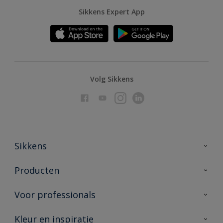
Sikkens Expert App
Volg Sikkens
Sikkens
Over Sikkens
Producten
AkzoNobel
Producten voor binnen
Voor professionals
Duurzaamheid
Producten voor buiten
Veelgestelde vragen
Advies & service
Kleur en inspiratie
Vind je verkooppunt