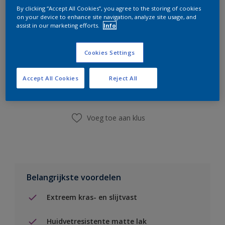
By clicking “Accept All Cookies”, you agree to the storing of cookies
on your device to enhance site navigation, analyze site usage, and
assist in our marketing efforts.
Info
Cookies Settings
Boodschappenlijst
Accept All Cookies
Reject All
Vind een winkel
Voeg toe aan klus
Belangrijkste voordelen
Extreem kras- en slijtvast
Huidvetresistente matte lak