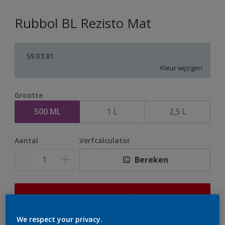
Rubbol BL Rezisto Mat
S9.03.81
Kleur wijzigen
Grootte
500 ML
1 L
2,5 L
Aantal
Verfcalculator
Bereken
Op dit moment is het niet mogelijk dit product online
te bestellen. Houd de website in de gaten, we werken
er hard aan om de voorraad aan te vullen.
We respect your privacy.