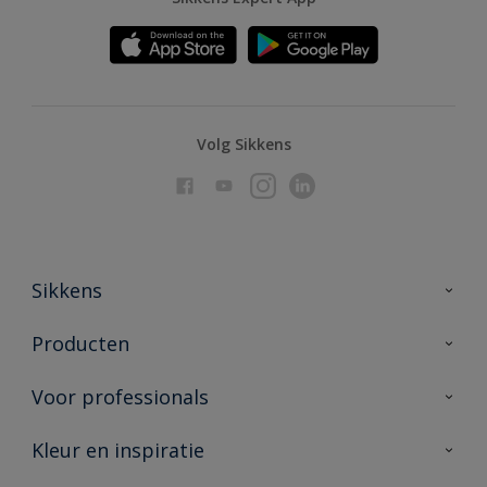
Volg Sikkens
Sikkens
Over Sikkens
Producten
AkzoNobel
Producten voor binnen
Voor professionals
Duurzaamheid
Producten voor buiten
Veelgestelde vragen
Advies & service
Kleur en inspiratie
Vind je verkooppunt
Contact
Sikkens academy