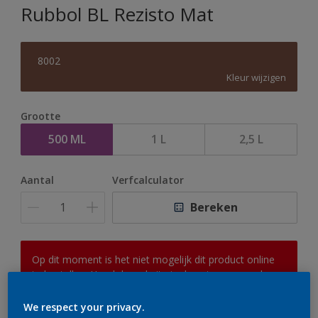
Rubbol BL Rezisto Mat
8002
Kleur wijzigen
Grootte
500 ML
1 L
2,5 L
Aantal
Verfcalculator
Bereken
Op dit moment is het niet mogelijk dit product online
te bestellen. Houd de website in de gaten, we werken
er hard aan om de voorraad aan te vullen.
We respect your privacy.