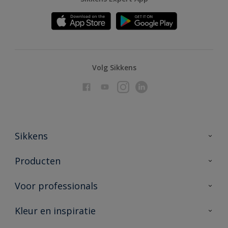
Volg Sikkens
Sikkens
Over Sikkens
Producten
AkzoNobel
Producten voor binnen
Voor professionals
Duurzaamheid
Producten voor buiten
Veelgestelde vragen
Advies & service
Kleur en inspiratie
Vind je verkooppunt
Contact
Sikkens academy