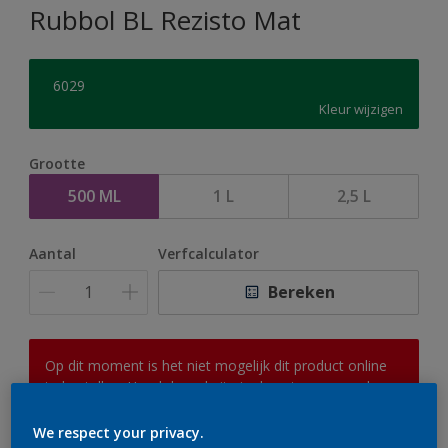
Rubbol BL Rezisto Mat
6029
Kleur wijzigen
Grootte
500 ML
1 L
2,5 L
Aantal
Verfcalculator
Bereken
Op dit moment is het niet mogelijk dit product online
te bestellen. Houd de website in de gaten, we werken
er hard aan om de voorraad aan te vullen.
We respect your privacy.