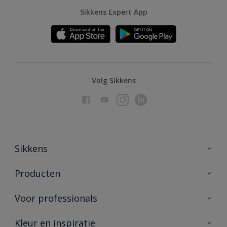
Sikkens Expert App
Volg Sikkens
Sikkens
Over Sikkens
Producten
AkzoNobel
Producten voor binnen
Voor professionals
Duurzaamheid
Producten voor buiten
Veelgestelde vragen
Advies & service
Kleur en inspiratie
Vind je verkooppunt