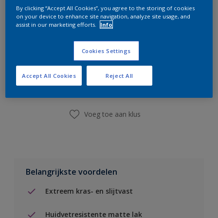
By clicking “Accept All Cookies”, you agree to the storing of cookies
on your device to enhance site navigation, analyze site usage, and
assist in our marketing efforts.
Info
Cookies Settings
Boodschappenlijst
Accept All Cookies
Reject All
Vind een winkel
Voeg toe aan klus
Belangrijkste voordelen
Extreem kras- en slijtvast
Huidvetresistente matte lak