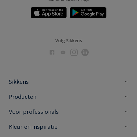
Volg Sikkens
Sikkens
Over Sikkens
Producten
AkzoNobel
Producten voor binnen
Voor professionals
Duurzaamheid
Producten voor buiten
Veelgestelde vragen
Advies & service
Kleur en inspiratie
Vind je verkooppunt
Contact
Sikkens academy