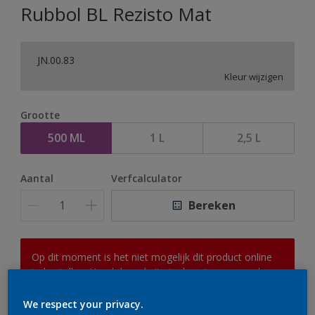
Rubbol BL Rezisto Mat
JN.00.83
Kleur wijzigen
Grootte
500 ML
1 L
2,5 L
Aantal
Verfcalculator
Bereken
Op dit moment is het niet mogelijk dit product online
te bestellen. Houd de website in de gaten, we werken
er hard aan om de voorraad aan te vullen.
We respect your privacy.