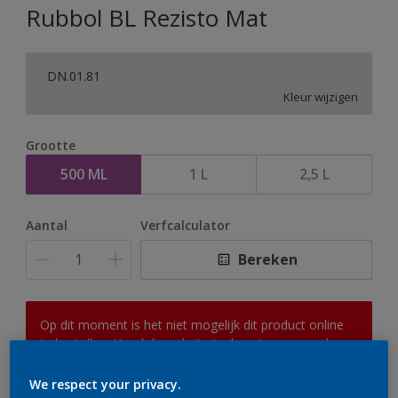
Rubbol BL Rezisto Mat
DN.01.81
Kleur wijzigen
Grootte
500 ML
1 L
2,5 L
Aantal
Verfcalculator
Bereken
Op dit moment is het niet mogelijk dit product online
te bestellen. Houd de website in de gaten, we werken
er hard aan om de voorraad aan te vullen.
We respect your privacy.