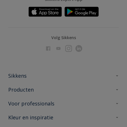
Volg Sikkens
Sikkens
Over Sikkens
Producten
AkzoNobel
Producten voor binnen
Voor professionals
Duurzaamheid
Producten voor buiten
Veelgestelde vragen
Advies & service
Kleur en inspiratie
Vind je verkooppunt
Contact
Sikkens academy