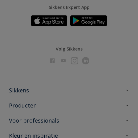
Sikkens Expert App
Volg Sikkens
Sikkens
Over Sikkens
Producten
AkzoNobel
Producten voor binnen
Voor professionals
Duurzaamheid
Producten voor buiten
Veelgestelde vragen
Advies & service
Kleur en inspiratie
Vind je verkooppunt