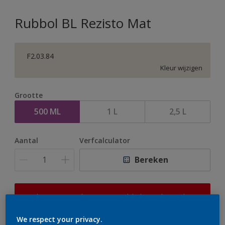
Rubbol BL Rezisto Mat
F2.03.84
Kleur wijzigen
Grootte
500 ML
1 L
2,5 L
Aantal
Verfcalculator
Bereken
Op dit moment is het niet mogelijk dit product online
te bestellen. Houd de website in de gaten, we werken
er hard aan om de voorraad aan te vullen.
We respect your privacy.