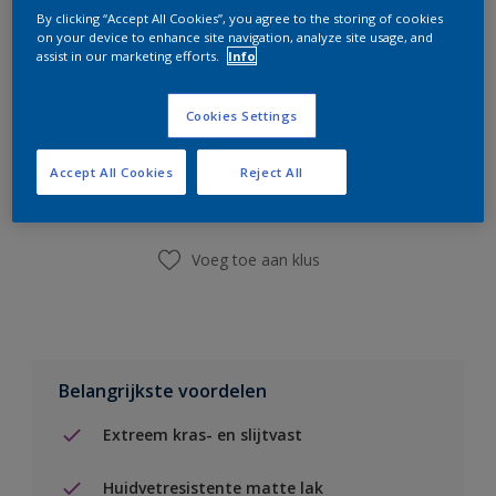
By clicking “Accept All Cookies”, you agree to the storing of cookies
on your device to enhance site navigation, analyze site usage, and
assist in our marketing efforts.
Info
Cookies Settings
Boodschappenlijst
Accept All Cookies
Reject All
Vind een winkel
Voeg toe aan klus
Belangrijkste voordelen
Extreem kras- en slijtvast
Huidvetresistente matte lak