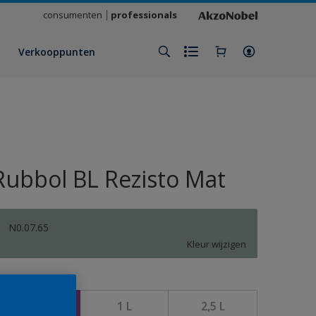
consumenten
professionals
Verkooppunten
Rubbol BL Rezisto Mat
N0.07.65
Kleur wijzigen
rootte
500 ML
1 L
2,5 L