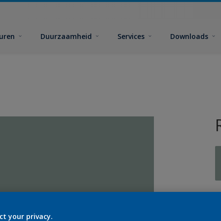
euren
Duurzaamheid
Services
Downloads
G
ct your privacy.