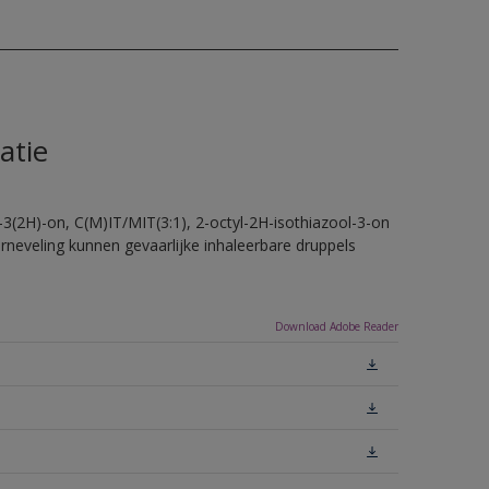
atie
-3(2H)-on, C(M)IT/MIT(3:1), 2-octyl-2H-isothiazool-3-on
erneveling kunnen gevaarlijke inhaleerbare druppels
Download Adobe Reader