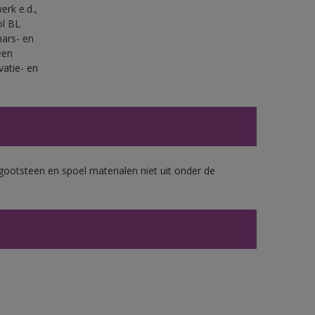
erk e.d.,
ol BL
ars- en
een
vatie- en
gootsteen en spoel materialen niet uit onder de