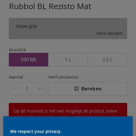
Rubbol BL Rezisto Mat
Gouw grijs
Kleur wijzigen
Grootte
500 ML
1 L
2,5 L
Aantal
Verfcalculator
Bereken
Op dit moment is het niet mogelijk dit product online
te bestellen. Houd de website in de gaten, we werken
er hard aan om de voorraad aan te vullen.
We respect your privacy.