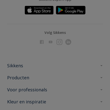
Volg Sikkens
Sikkens
Over Sikkens
Producten
AkzoNobel
Producten voor binnen
Voor professionals
Duurzaamheid
Producten voor buiten
Veelgestelde vragen
Advies & service
Kleur en inspiratie
Vind je verkooppunt
Contact
Sikkens academy