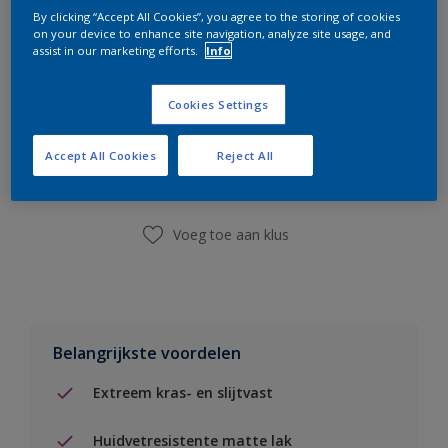
By clicking “Accept All Cookies”, you agree to the storing of cookies
on your device to enhance site navigation, analyze site usage, and
assist in our marketing efforts.
Info
Cookies Settings
Boodschappenlijst
Accept All Cookies
Reject All
Vind een winkel
Voeg toe aan klus
Belangrijkste voordelen
Extreem kras- en slijtvast
Huidvetresistente matte lak