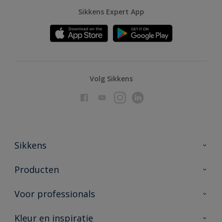
Sikkens Expert App
Volg Sikkens
Sikkens
Over Sikkens
Producten
AkzoNobel
Producten voor binnen
Voor professionals
Duurzaamheid
Producten voor buiten
Veelgestelde vragen
Advies & service
Kleur en inspiratie
Vind je verkooppunt