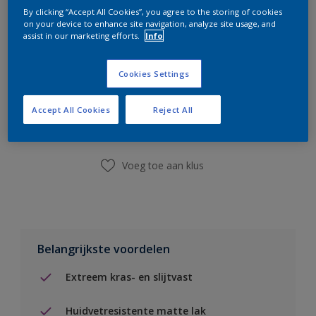
By clicking “Accept All Cookies”, you agree to the storing of cookies
on your device to enhance site navigation, analyze site usage, and
assist in our marketing efforts.
Info
Cookies Settings
Boodschappenlijst
Accept All Cookies
Reject All
Vind een winkel
Voeg toe aan klus
Belangrijkste voordelen
Extreem kras- en slijtvast
Huidvetresistente matte lak