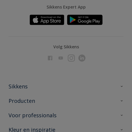
Sikkens Expert App
Volg Sikkens
Sikkens
Over Sikkens
Producten
AkzoNobel
Producten voor binnen
Voor professionals
Duurzaamheid
Producten voor buiten
Veelgestelde vragen
Advies & service
Kleur en inspiratie
Vind je verkooppunt