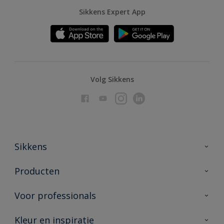
Sikkens Expert App
Volg Sikkens
Sikkens
Over Sikkens
Producten
AkzoNobel
Producten voor binnen
Voor professionals
Duurzaamheid
Producten voor buiten
Veelgestelde vragen
Advies & service
Kleur en inspiratie
Vind je verkooppunt