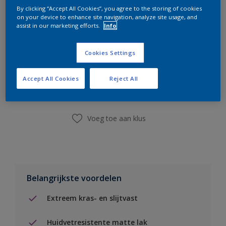
By clicking “Accept All Cookies”, you agree to the storing of cookies
on your device to enhance site navigation, analyze site usage, and
assist in our marketing efforts.
Info
Cookies Settings
Boodschappenlijst
Accept All Cookies
Reject All
Vind een winkel
Voeg toe aan klus
Belangrijkste voordelen
Extreem kras- en slijtvast
Huidvetresistente matte lak