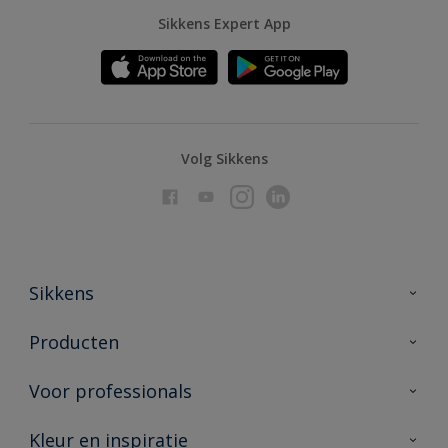
Sikkens Expert App
Volg Sikkens
Sikkens
Over Sikkens
Producten
AkzoNobel
Producten voor binnen
Voor professionals
Duurzaamheid
Producten voor buiten
Veelgestelde vragen
Advies & service
Kleur en inspiratie
Vind je verkooppunt