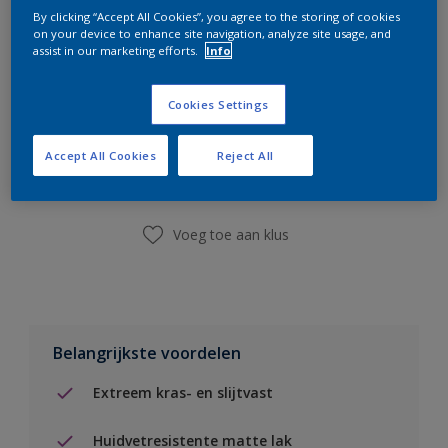
By clicking “Accept All Cookies”, you agree to the storing of cookies
on your device to enhance site navigation, analyze site usage, and
assist in our marketing efforts.
Info
Cookies Settings
Boodschappenlijst
Accept All Cookies
Reject All
Vind een winkel
Voeg toe aan klus
Belangrijkste voordelen
Extreem kras- en slijtvast
Huidvetresistente matte lak