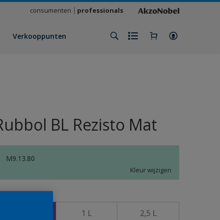
consumenten
professionals
Verkooppunten
Rubbol BL Rezisto Mat
M9.13.80
Kleur wijzigen
rootte
500 ML
1 L
2,5 L