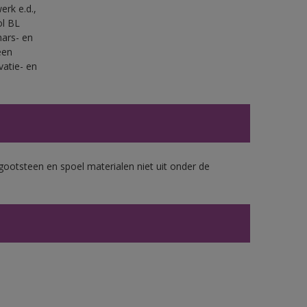
erk e.d.,
ol BL
ars- en
een
vatie- en
gootsteen en spoel materialen niet uit onder de