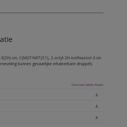
atie
-3(2H)-on, C(M)IT/MIT(3:1), 2-octyl-2H-isothiazool-3-on
erneveling kunnen gevaarlijke inhaleerbare druppels
Download Adobe Reader