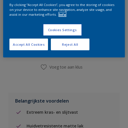
By clicking “Accept All Cookies”, you agree to the storing of cookies
on your device to enhance site navigation, analyze site usage, and
assist in our marketing efforts.
Info
Cookies Settings
Boodschappenlijst
Accept All Cookies
Reject All
Vind een winkel
Voeg toe aan klus
Belangrijkste voordelen
Extreem kras- en slijtvast
Huidvetresistente matte lak