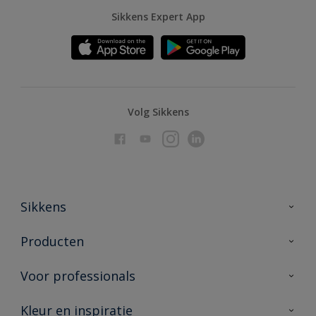
Sikkens Expert App
Volg Sikkens
Sikkens
Over Sikkens
Producten
AkzoNobel
Producten voor binnen
Voor professionals
Duurzaamheid
Producten voor buiten
Veelgestelde vragen
Advies & service
Kleur en inspiratie
Vind je verkooppunt