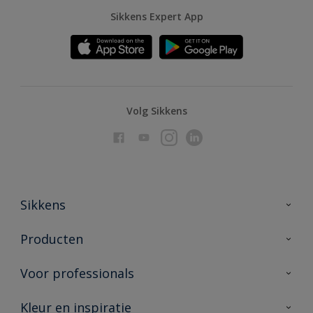
Sikkens Expert App
Volg Sikkens
Sikkens
Over Sikkens
Producten
AkzoNobel
Producten voor binnen
Voor professionals
Duurzaamheid
Producten voor buiten
Veelgestelde vragen
Advies & service
Kleur en inspiratie
Vind je verkooppunt