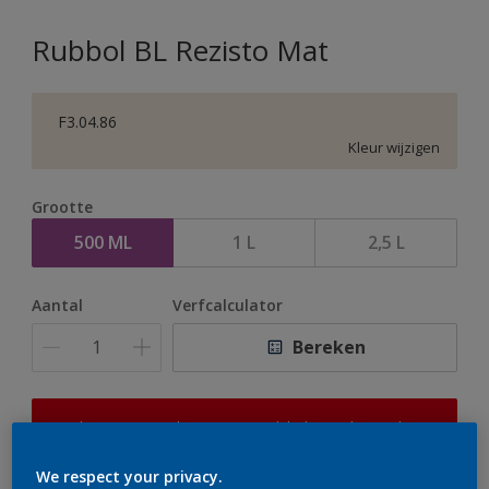
Rubbol BL Rezisto Mat
F3.04.86
Kleur wijzigen
Grootte
500 ML
1 L
2,5 L
Aantal
Verfcalculator
Bereken
Op dit moment is het niet mogelijk dit product online
te bestellen. Houd de website in de gaten, we werken
er hard aan om de voorraad aan te vullen.
We respect your privacy.