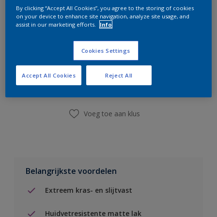
By clicking “Accept All Cookies”, you agree to the storing of cookies
on your device to enhance site navigation, analyze site usage, and
assist in our marketing efforts.
Info
Cookies Settings
Boodschappenlijst
Accept All Cookies
Reject All
Vind een winkel
Voeg toe aan klus
Belangrijkste voordelen
Extreem kras- en slijtvast
Huidvetresistente matte lak