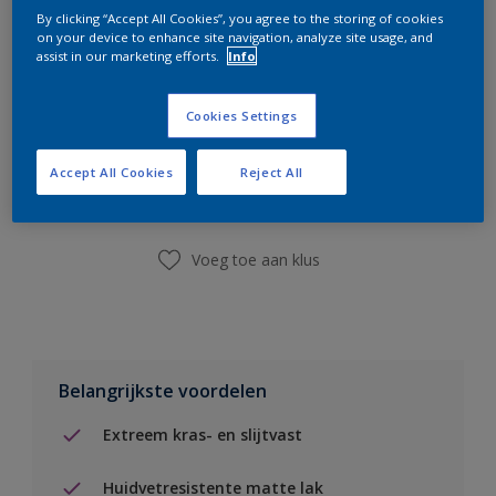
By clicking “Accept All Cookies”, you agree to the storing of cookies
on your device to enhance site navigation, analyze site usage, and
assist in our marketing efforts.
Info
Cookies Settings
Boodschappenlijst
Accept All Cookies
Reject All
Vind een winkel
Voeg toe aan klus
Belangrijkste voordelen
Extreem kras- en slijtvast
Huidvetresistente matte lak