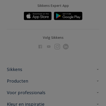
Sikkens Expert App
Volg Sikkens
Sikkens
Over Sikkens
Producten
AkzoNobel
Producten voor binnen
Voor professionals
Duurzaamheid
Producten voor buiten
Veelgestelde vragen
Advies & service
Kleur en inspiratie
Vind je verkooppunt