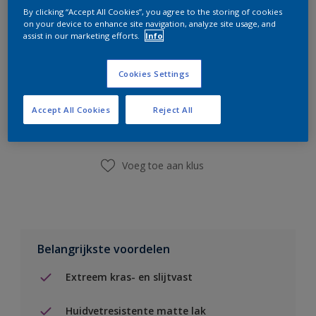
By clicking “Accept All Cookies”, you agree to the storing of cookies
on your device to enhance site navigation, analyze site usage, and
assist in our marketing efforts.
Info
Cookies Settings
Boodschappenlijst
Accept All Cookies
Reject All
Vind een winkel
Voeg toe aan klus
Belangrijkste voordelen
Extreem kras- en slijtvast
Huidvetresistente matte lak