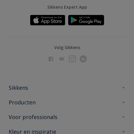
Sikkens Expert App
Volg Sikkens
Sikkens
Over Sikkens
Producten
AkzoNobel
Producten voor binnen
Voor professionals
Duurzaamheid
Producten voor buiten
Veelgestelde vragen
Advies & service
Kleur en inspiratie
Vind je verkooppunt