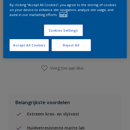
By clicking “Accept All Cookies”, you agree to the storing of cookies
on your device to enhance site navigation, analyze site usage, and
assist in our marketing efforts.
Info
Cookies Settings
Boodschappenlijst
Accept All Cookies
Reject All
Vind een winkel
Voeg toe aan klus
Belangrijkste voordelen
Extreem kras- en slijtvast
Huidvetresistente matte lak