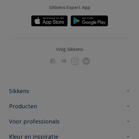
Sikkens Expert App
Volg Sikkens
Sikkens
Over Sikkens
Producten
AkzoNobel
Producten voor binnen
Voor professionals
Duurzaamheid
Producten voor buiten
Veelgestelde vragen
Advies & service
Kleur en inspiratie
Vind je verkooppunt