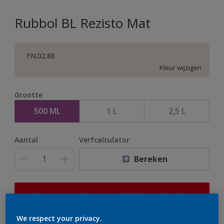
Rubbol BL Rezisto Mat
FN.02.88
Kleur wijzigen
Grootte
500 ML
1 L
2,5 L
Aantal
Verfcalculator
Bereken
Op dit moment is het niet mogelijk dit product online
te bestellen. Houd de website in de gaten, we werken
er hard aan om de voorraad aan te vullen.
We respect your privacy.