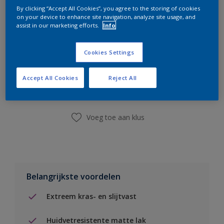
By clicking “Accept All Cookies”, you agree to the storing of cookies
on your device to enhance site navigation, analyze site usage, and
assist in our marketing efforts.
Info
Cookies Settings
Boodschappenlijst
Accept All Cookies
Reject All
Vind een winkel
Voeg toe aan klus
Belangrijkste voordelen
Extreem kras- en slijtvast
Huidvetresistente matte lak