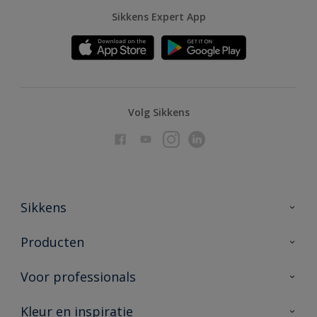
Sikkens Expert App
Volg Sikkens
Sikkens
Over Sikkens
Producten
AkzoNobel
Producten voor binnen
Voor professionals
Duurzaamheid
Producten voor buiten
Veelgestelde vragen
Advies & service
Kleur en inspiratie
Vind je verkooppunt