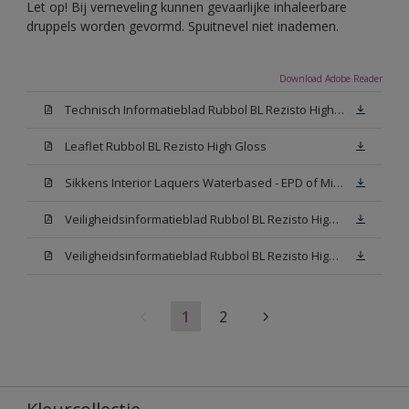
Let op! Bij verneveling kunnen gevaarlijke inhaleerbare
druppels worden gevormd. Spuitnevel niet inademen.
Download Adobe Reader
Technisch Informatieblad Rubbol BL Rezisto High Gloss (New Livery) (PDF)
Leaflet Rubbol BL Rezisto High Gloss
Sikkens Interior Laquers Waterbased - EPD of Milieuproductverklaring
Veiligheidsinformatieblad Rubbol BL Rezisto High Gloss N00 (MSDS)
Veiligheidsinformatieblad Rubbol BL Rezisto High Gloss White (MSDS)
1
2