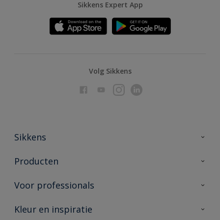
Sikkens Expert App
Volg Sikkens
Sikkens
Over Sikkens
Producten
AkzoNobel
Producten voor binnen
Voor professionals
Duurzaamheid
Producten voor buiten
Veelgestelde vragen
Advies & service
Kleur en inspiratie
Vind je verkooppunt
Contact
Sikkens academy