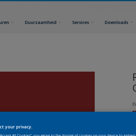
euren
Duurzaamheid
Services
Downloads
E
ct your privacy.
 “Accept All Cookies”, you agree to the storing of cookies on your device to enhanc