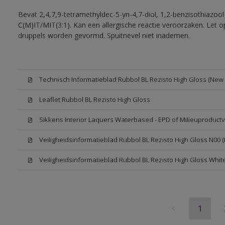
Bevat 2,4,7,9-tetramethyldec-5-yn-4,7-diol, 1,2-benzisothiazool
C(M)IT/MIT(3:1). Kan een allergische reactie veroorzaken. Let op
druppels worden gevormd. Spuitnevel niet inademen.
Technisch Informatieblad Rubbol BL Rezisto High Gloss (New L
Leaflet Rubbol BL Rezisto High Gloss
Sikkens Interior Laquers Waterbased - EPD of Milieuproductv
Veiligheidsinformatieblad Rubbol BL Rezisto High Gloss N00 
Veiligheidsinformatieblad Rubbol BL Rezisto High Gloss Whit
1