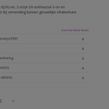
-3(2H)-on, 2-octyl-2H-isothiazool-3-on en
! Bij verneveling kunnen gevaarlijke inhaleerbare
Download Adobe Reader
ivery) (PDF)
erklaring
(MSDS)
e (MSDS)
2