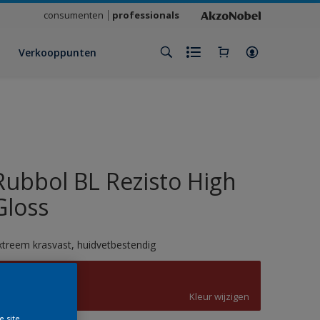
consumenten
professionals
Verkooppunten
Rubbol BL Rezisto High
Gloss
xtreem krasvast, huidvetbestendig
3001
Kleur wijzigen
e site