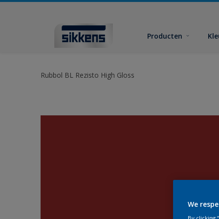
Producten
Kl
Rubbol BL Rezisto High Gloss
We respe
By clicking