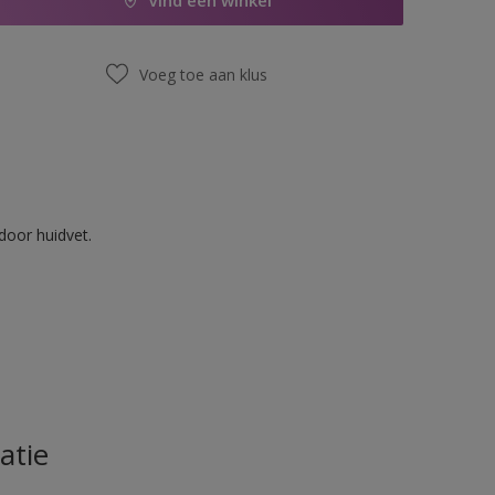
Vind een winkel
Voeg toe aan klus
door huidvet.
atie