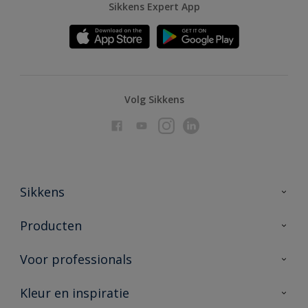
Sikkens Expert App
Volg Sikkens
Sikkens
Over Sikkens
Producten
AkzoNobel
Producten voor binnen
Voor professionals
Duurzaamheid
Producten voor buiten
Veelgestelde vragen
Advies & service
Kleur en inspiratie
Vind je verkooppunt
Contact
Sikkens academy