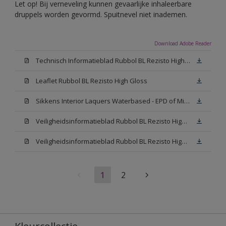
Let op! Bij verneveling kunnen gevaarlijke inhaleerbare
druppels worden gevormd. Spuitnevel niet inademen.
Download Adobe Reader
Technisch Informatieblad Rubbol BL Rezisto High Gloss (New Livery) (PDF)
Leaflet Rubbol BL Rezisto High Gloss
Sikkens Interior Laquers Waterbased - EPD of Milieuproductverklaring
Veiligheidsinformatieblad Rubbol BL Rezisto High Gloss N00 (MSDS)
Veiligheidsinformatieblad Rubbol BL Rezisto High Gloss White (MSDS)
1
2