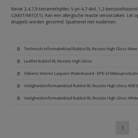
Bevat 2,4,7,9-tetramethyldec-5-yn-4,7-diol, 1,2-benzisothiazool
C(M)IT/MIT(3:1). Kan een allergische reactie veroorzaken. Let op
druppels worden gevormd. Spuitnevel niet inademen.
Technisch Informatieblad Rubbol BL Rezisto High Gloss (New L
Leaflet Rubbol BL Rezisto High Gloss
Sikkens Interior Laquers Waterbased - EPD of Milieuproductv
Veiligheidsinformatieblad Rubbol BL Rezisto High Gloss N00 
Veiligheidsinformatieblad Rubbol BL Rezisto High Gloss Whit
1