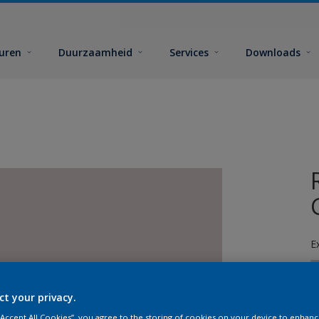
euren
Duurzaamheid
Services
Downloads
E
ct your privacy.
 “Accept All Cookies”, you agree to the storing of cookies on your device to enhanc