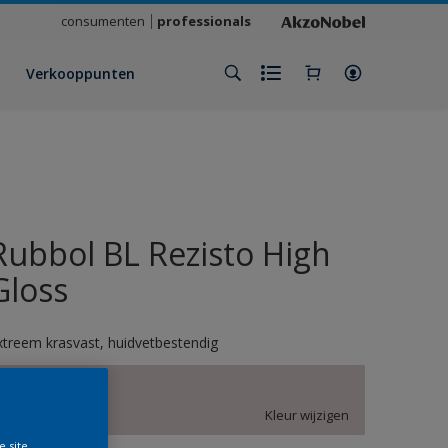
consumenten
professionals
Verkooppunten
Rubbol BL Rezisto High
Gloss
xtreem krasvast, huidvetbestendig
AN.02.77
Kleur wijzigen
e site