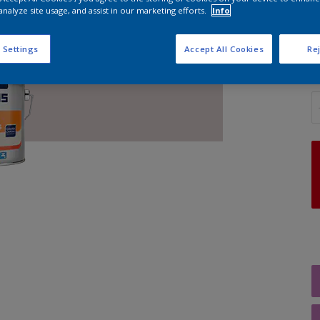
analyze site usage, and assist in our marketing efforts.
Info
G
 Settings
Accept All Cookies
Rej
A