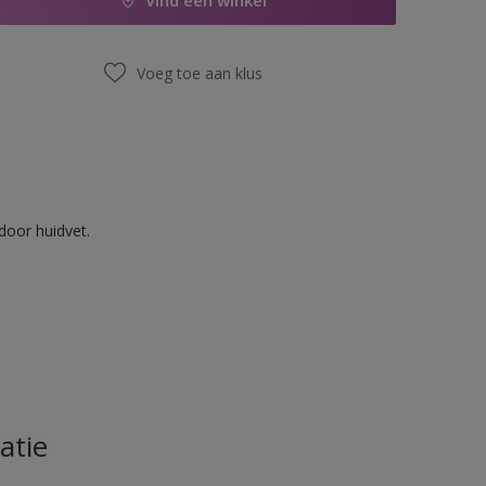
Vind een winkel
Voeg toe aan klus
door huidvet.
atie