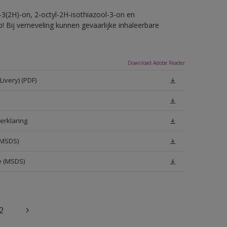
-3(2H)-on, 2-octyl-2H-isothiazool-3-on en
! Bij verneveling kunnen gevaarlijke inhaleerbare
Download Adobe Reader
ivery) (PDF)
erklaring
(MSDS)
e (MSDS)
2