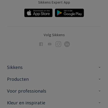
Sikkens Expert App
Volg Sikkens
Sikkens
Over Sikkens
Producten
AkzoNobel
Producten voor binnen
Voor professionals
Duurzaamheid
Producten voor buiten
Veelgestelde vragen
Advies & service
Kleur en inspiratie
Vind je verkooppunt
Contact
Sikkens academy