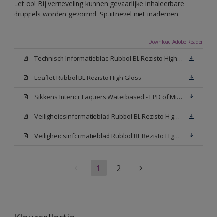
Let op! Bij verneveling kunnen gevaarlijke inhaleerbare
druppels worden gevormd. Spuitnevel niet inademen.
Download Adobe Reader
Technisch Informatieblad Rubbol BL Rezisto High Gloss (New Livery) (PDF)
Leaflet Rubbol BL Rezisto High Gloss
Sikkens Interior Laquers Waterbased - EPD of Milieuproductverklaring
Veiligheidsinformatieblad Rubbol BL Rezisto High Gloss N00 (MSDS)
Veiligheidsinformatieblad Rubbol BL Rezisto High Gloss White (MSDS)
1
2