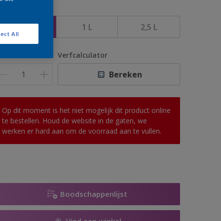
rootte
500 ML
1 L
2,5 L
ect All
antal
Verfcalculator
Bereken
Op dit moment is het niet mogelijk dit product online
te bestellen. Houd de website in de gaten, we
werken er hard aan om de voorraad aan te vullen.
Boodschappenlijst