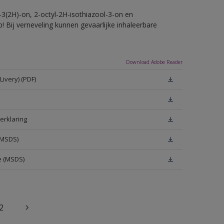
-3(2H)-on, 2-octyl-2H-isothiazool-3-on en
! Bij verneveling kunnen gevaarlijke inhaleerbare
Download Adobe Reader
ivery) (PDF)
erklaring
(MSDS)
e (MSDS)
2