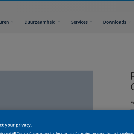
euren
Duurzaamheid
Services
Downloads
E
ct your privacy.
 “Accept All Cookies”, you agree to the storing of cookies on your device to enhanc