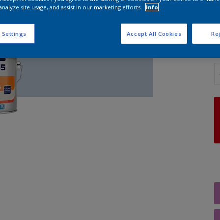
analyze site usage, and assist in our marketing efforts.
Info
G
 Settings
Accept All Cookies
Rej
A