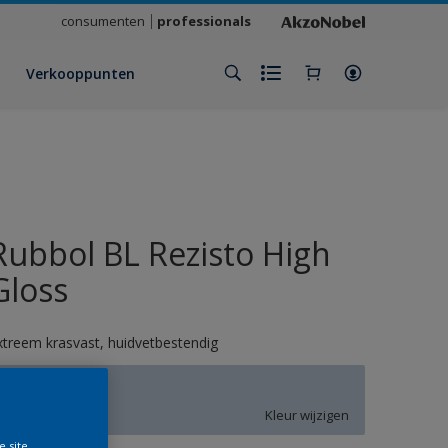
consumenten
professionals
Verkooppunten
Rubbol BL Rezisto High
Gloss
xtreem krasvast, huidvetbestendig
T4.08.76
Kleur wijzigen
e site