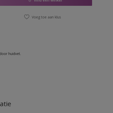
Vind een winkel
Voeg toe aan klus
door huidvet.
atie