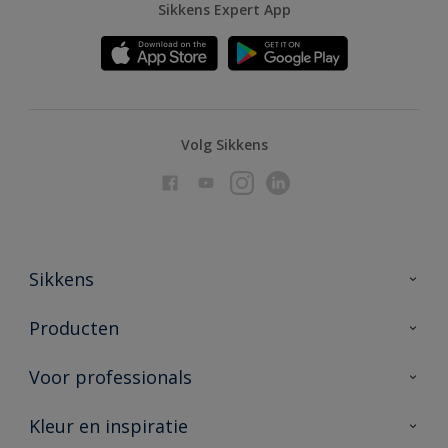
Sikkens Expert App
Volg Sikkens
Sikkens
Over Sikkens
Producten
AkzoNobel
Producten voor binnen
Voor professionals
Duurzaamheid
Producten voor buiten
Veelgestelde vragen
Advies & service
Kleur en inspiratie
Vind je verkooppunt
Contact
Sikkens academy