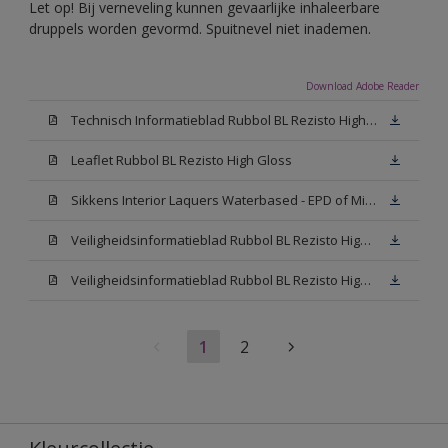
Let op! Bij verneveling kunnen gevaarlijke inhaleerbare
druppels worden gevormd. Spuitnevel niet inademen.
Download Adobe Reader
Technisch Informatieblad Rubbol BL Rezisto High Gloss (New Livery) (PDF)
Leaflet Rubbol BL Rezisto High Gloss
Sikkens Interior Laquers Waterbased - EPD of Milieuproductverklaring
Veiligheidsinformatieblad Rubbol BL Rezisto High Gloss N00 (MSDS)
Veiligheidsinformatieblad Rubbol BL Rezisto High Gloss White (MSDS)
1
2