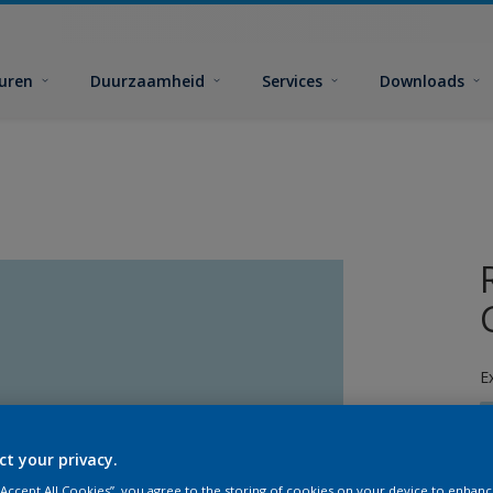
euren
Duurzaamheid
Services
Downloads
E
ct your privacy.
 “Accept All Cookies”, you agree to the storing of cookies on your device to enhanc