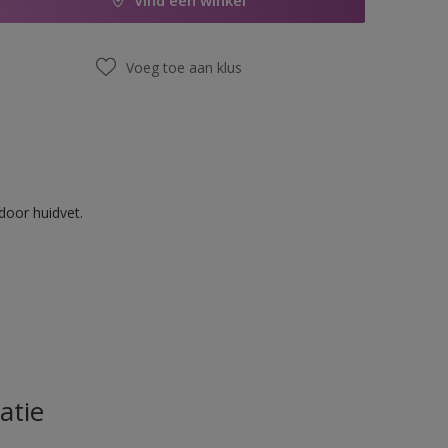
Vind een winkel
Voeg toe aan klus
door huidvet.
atie