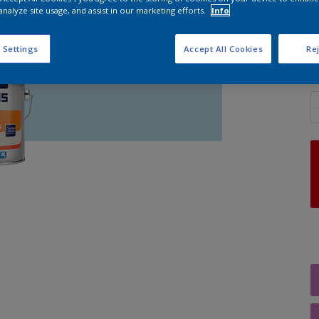
analyze site usage, and assist in our marketing efforts.
Info
G
 Settings
Accept All Cookies
Rej
A