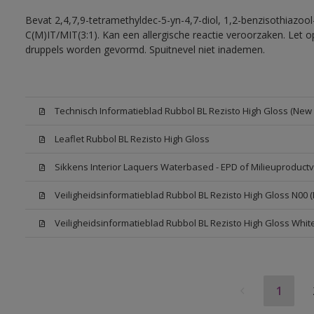
Bevat 2,4,7,9-tetramethyldec-5-yn-4,7-diol, 1,2-benzisothiazool
C(M)IT/MIT(3:1). Kan een allergische reactie veroorzaken. Let op
druppels worden gevormd. Spuitnevel niet inademen.
Technisch Informatieblad Rubbol BL Rezisto High Gloss (New L
Leaflet Rubbol BL Rezisto High Gloss
Sikkens Interior Laquers Waterbased - EPD of Milieuproductv
Veiligheidsinformatieblad Rubbol BL Rezisto High Gloss N00 
Veiligheidsinformatieblad Rubbol BL Rezisto High Gloss Whit
1