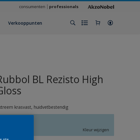
consumenten
professionals
Verkooppunten
Rubbol BL Rezisto High
Gloss
xtreem krasvast, huidvetbestendig
R5.12.80
Kleur wijzigen
e site