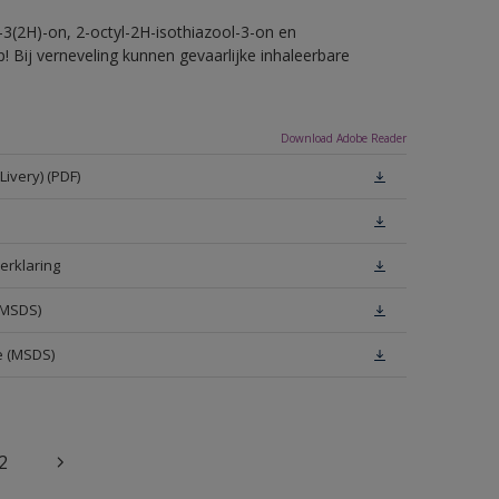
-3(2H)-on, 2-octyl-2H-isothiazool-3-on en
! Bij verneveling kunnen gevaarlijke inhaleerbare
Download Adobe Reader
ivery) (PDF)
erklaring
(MSDS)
e (MSDS)
2