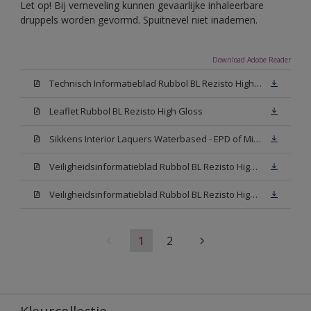
Let op! Bij verneveling kunnen gevaarlijke inhaleerbare
druppels worden gevormd. Spuitnevel niet inademen.
Download Adobe Reader
Technisch Informatieblad Rubbol BL Rezisto High Gloss (New Livery) (PDF)
Leaflet Rubbol BL Rezisto High Gloss
Sikkens Interior Laquers Waterbased - EPD of Milieuproductverklaring
Veiligheidsinformatieblad Rubbol BL Rezisto High Gloss N00 (MSDS)
Veiligheidsinformatieblad Rubbol BL Rezisto High Gloss White (MSDS)
1
2