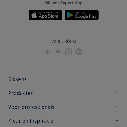
Sikkens Expert App
Volg Sikkens
Sikkens
Over Sikkens
Producten
AkzoNobel
Producten voor binnen
Voor professionals
Duurzaamheid
Producten voor buiten
Veelgestelde vragen
Advies & service
Kleur en inspiratie
Vind je verkooppunt
Contact
Sikkens academy